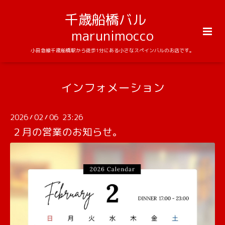
千歳船橋バル
marunimocco
小田急線千歳船橋駅から徒歩1分にある小さなスペインバルのお店です。
インフォメーション
2026
02
06 23:26
/
/
２月の営業のお知らせ。