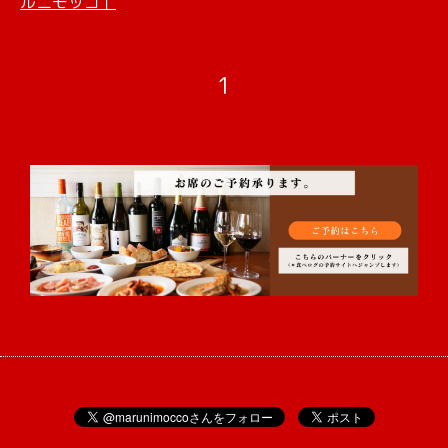
ルニモッコ」
1