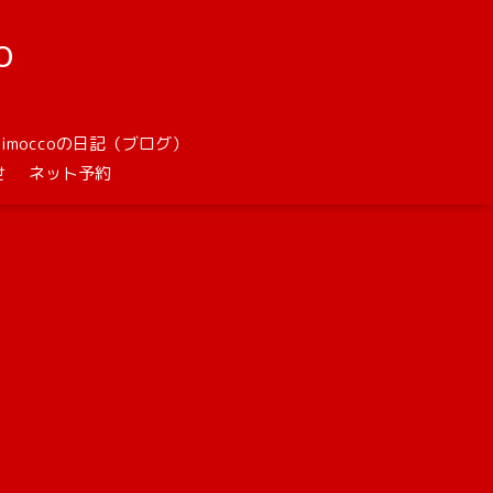
o
unimoccoの日記（ブログ）
せ
ネット予約