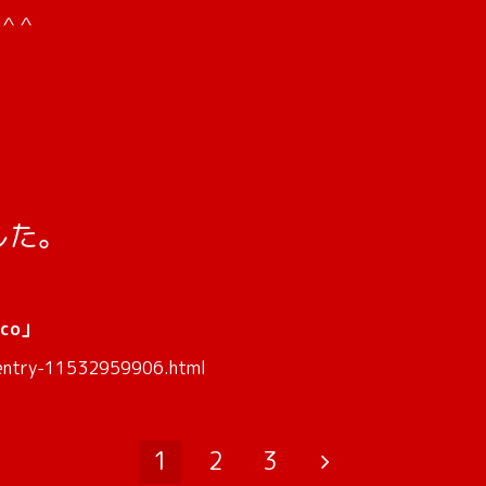
＾＾
した。
co」
j/entry-11532959906.html
1
2
3