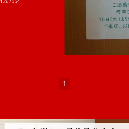
r/1287354
1