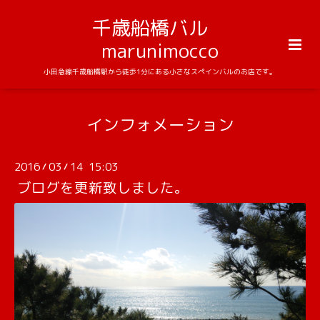
千歳船橋バル
marunimocco
小田急線千歳船橋駅から徒歩1分にある小さなスペインバルのお店です。
インフォメーション
2016
03
14 15:03
/
/
ブログを更新致しました。