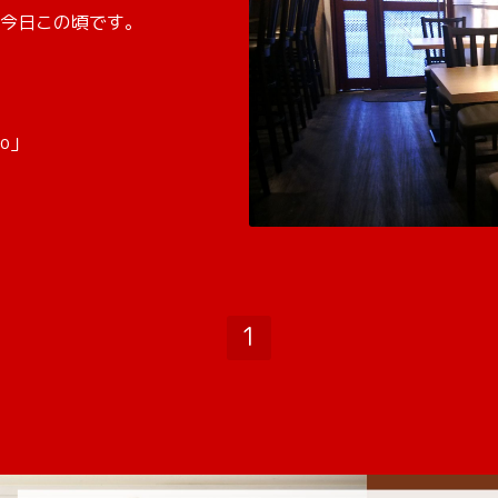
今日この頃です。
co」
1