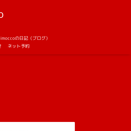
o
unimoccoの日記（ブログ）
せ
ネット予約