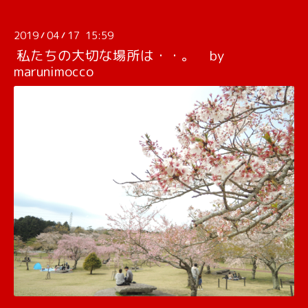
2019
04
17 15:59
/
/
私たちの大切な場所は・・。 by
marunimocco