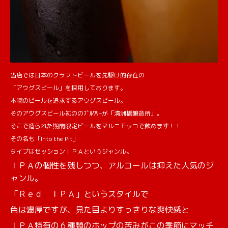
当店では日本のクラフトビールを先駆け的存在の
「アウグスビール」を採用しております。
本物のビールを追求するアウグスビール。
そのアウグスビール初ののﾌﾞﾙﾜﾘｰが「清洲橋醸造所」。
そこで造られた期間限定ビールをマルニモッコで飲めます！！
その名も「Into the Pit」
タイプはセッションＩＰＡというジャンル。
ＩＰＡの個性を残しつつ、アルコールは抑えた人気のジ
ャンル。
「Ｒｅｄ ＩＰＡ」というスタイルで
色は濃厚ですが、見た目よりすっきりな爽快感と
ＩＰＡ特有の６種類のホップの苦みがこの季節にマッチ