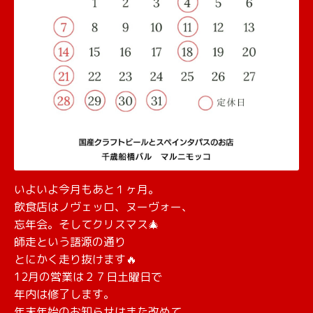
いよいよ今月もあと１ヶ月。
飲食店はノヴェッロ、ヌーヴォー、
忘年会。
そしてクリスマス🎄
師走という語源の通り
とにかく走り抜けます🔥
12月の営業は２７日土曜日で
年内は修了します。
年末年始のお知らせはまた改めて