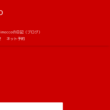
o
unimoccoの日記（ブログ）
せ
ネット予約