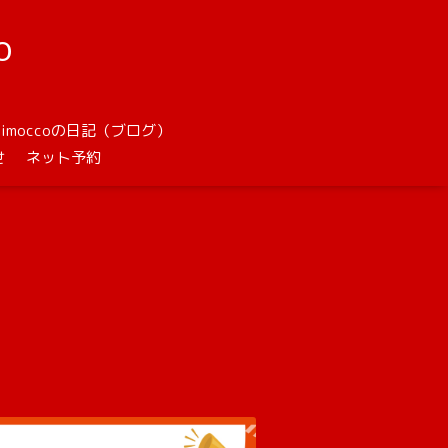
o
unimoccoの日記（ブログ）
せ
ネット予約