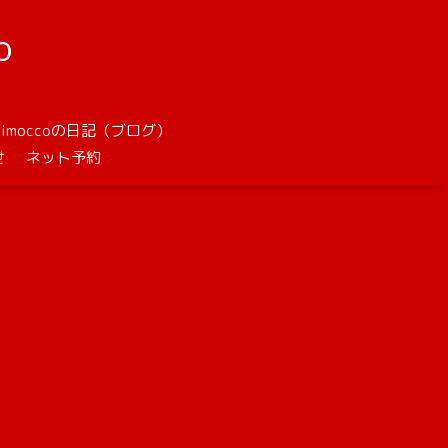
o
unimoccoの日記（ブログ）
せ
ネット予約