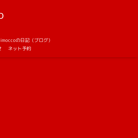
o
unimoccoの日記（ブログ）
せ
ネット予約