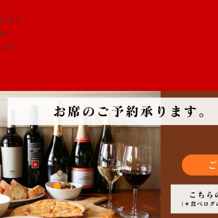
す！！
場します！
惑を
します。