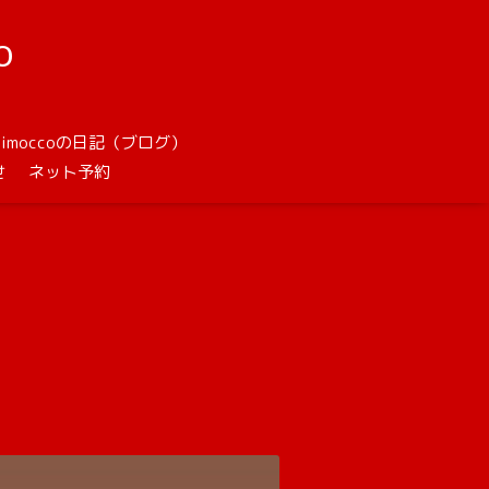
o
unimoccoの日記（ブログ）
せ
ネット予約