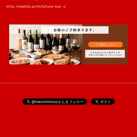
http://ameblo.jp/chitofuna-bar-j/