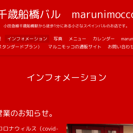
千歳船橋バル marunimocc
小田急線千歳船橋駅から徒歩1分にある小さなスペインバルのお店です。
報
インフォメーション
写真
メニュー
カレンダー
mar
スタンダードプラン）
マルニモッコの通販サイト
お問い合わ
インフォメーション
営業のお知らせ。
ナウィルス（covid-