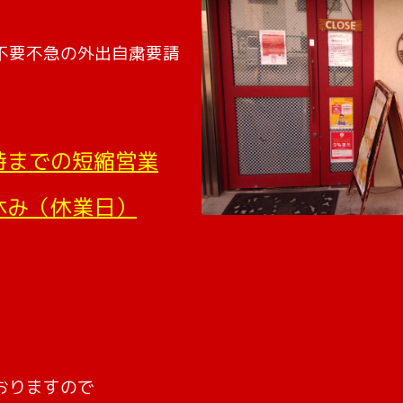
不要不急の外出自粛要請
時までの短縮営業
休み（休業日）
おりますので