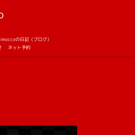
o
unimoccoの日記（ブログ）
せ
ネット予約