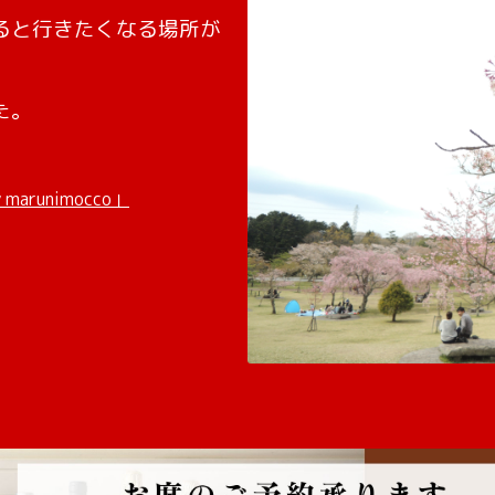
ると行きたくなる場所が
た。
runimocco」