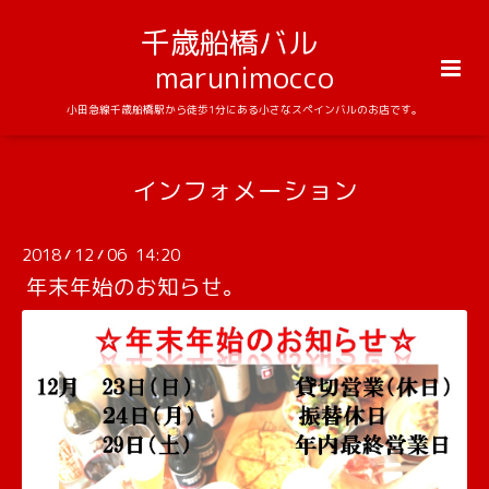
千歳船橋バル
marunimocco
小田急線千歳船橋駅から徒歩1分にある小さなスペインバルのお店です。
インフォメーション
2018
12
06 14:20
/
/
年末年始のお知らせ。