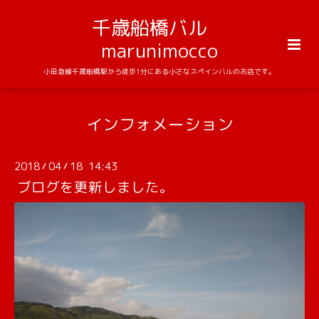
千歳船橋バル
marunimocco
小田急線千歳船橋駅から徒歩1分にある小さなスペインバルのお店です。
インフォメーション
2018
04
18 14:43
/
/
ブログを更新しました。