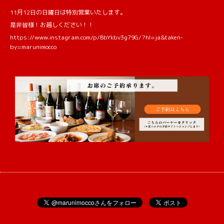
11月12日の日曜日は特別営業いたします。
是非皆様！お越しください！！
https://www.instagram.com/p/BbYkbv3g79G/?hl=ja&taken-
by=marunimocco