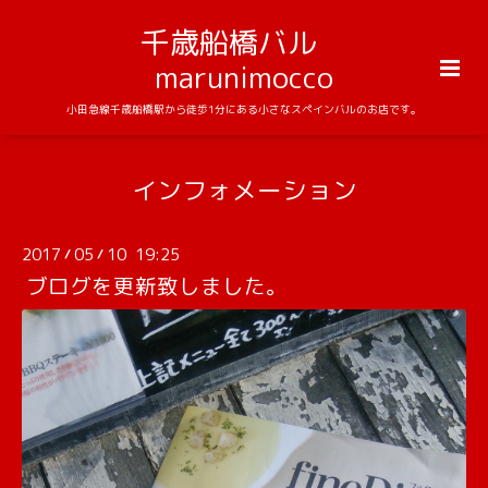
千歳船橋バル
marunimocco
小田急線千歳船橋駅から徒歩1分にある小さなスペインバルのお店です。
インフォメーション
2017
05
10 19:25
/
/
ブログを更新致しました。