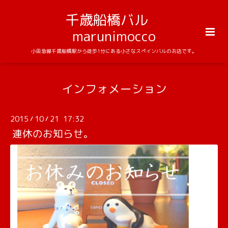
千歳船橋バル
marunimocco
小田急線千歳船橋駅から徒歩1分にある小さなスペインバルのお店です。
インフォメーション
2015
10
21 17:32
/
/
連休のお知らせ。