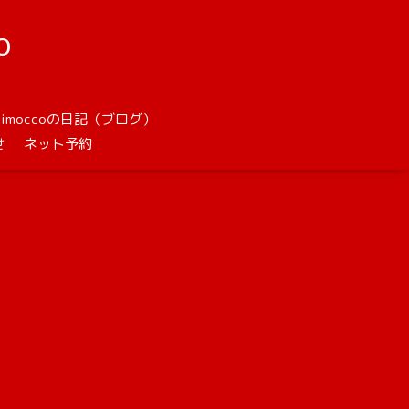
o
unimoccoの日記（ブログ）
せ
ネット予約