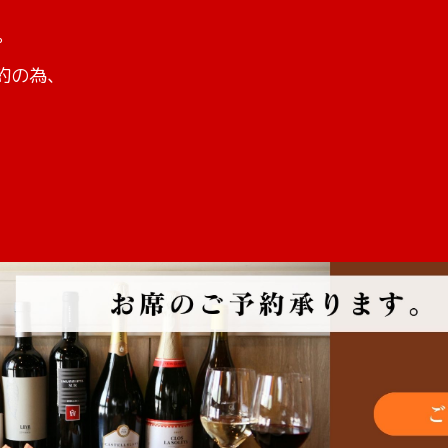
。
約の為、