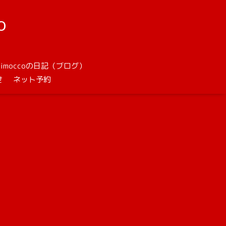
o
unimoccoの日記（ブログ）
せ
ネット予約