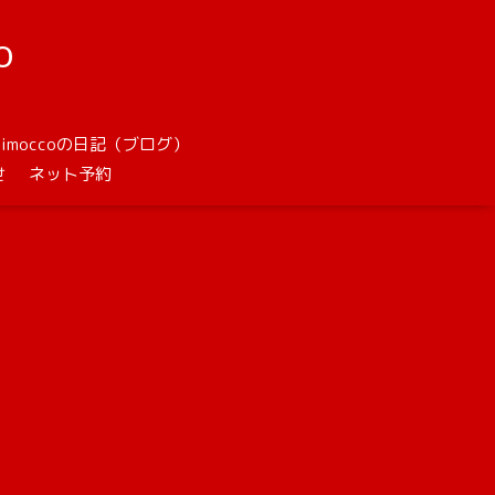
o
unimoccoの日記（ブログ）
せ
ネット予約