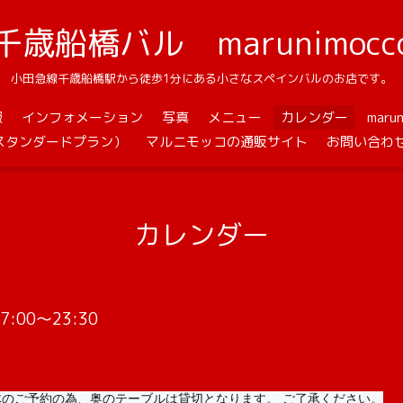
千歳船橋バル marunimocc
小田急線千歳船橋駅から徒歩1分にある小さなスペインバルのお店です。
報
インフォメーション
写真
メニュー
カレンダー
mar
スタンダードプラン）
マルニモッコの通販サイト
お問い合わ
カレンダー
 17:00～23:30
体のご予約の為、奥のテーブルは貸切となります。 ご了承ください。