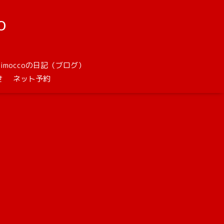
o
unimoccoの日記（ブログ）
せ
ネット予約